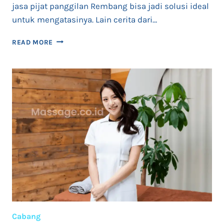
jasa pijat panggilan Rembang bisa jadi solusi ideal
untuk mengatasinya. Lain cerita dari…
PIJAT
READ MORE
PANGGILAN
REMBANG
24
JAM
Cabang