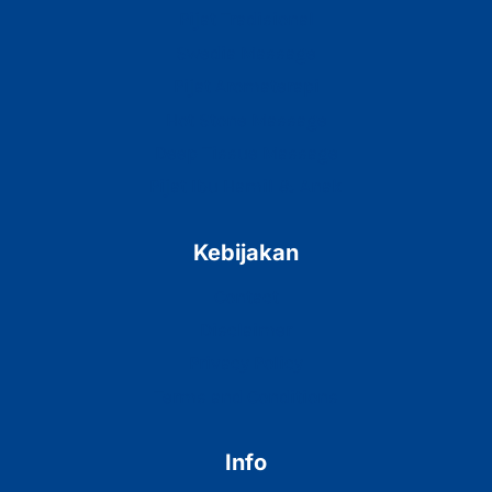
Pijat Tradisional
Swedia Massage
Pijat Aromaterapi
Hot Stone Massage
Deep Tissue Massage
Pijat Ibu Hamil & Anak
Kebijakan
Contact
Disclaimer
Privacy Policy
Terms and Conditions
Info