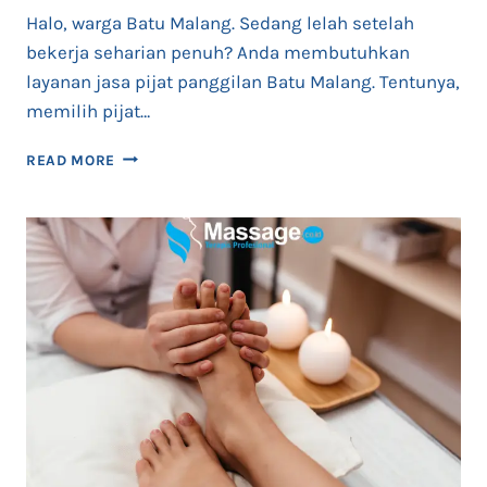
Halo, warga Batu Malang. Sedang lelah setelah
bekerja seharian penuh? Anda membutuhkan
layanan jasa pijat panggilan Batu Malang. Tentunya,
memilih pijat…
PIJAT
READ MORE
PANGGILAN
BATU
MALANG
24
JAM
TERAPIS
WANITA
TERBAIK