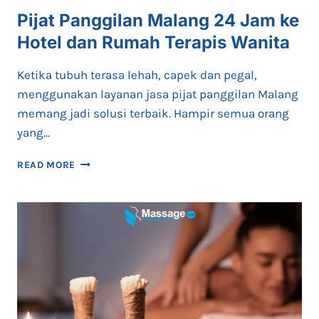
Pijat Panggilan Malang 24 Jam ke
Hotel dan Rumah Terapis Wanita
Ketika tubuh terasa lehah, capek dan pegal,
menggunakan layanan jasa pijat panggilan Malang
memang jadi solusi terbaik. Hampir semua orang
yang…
PIJAT
READ MORE
PANGGILAN
MALANG
24
JAM
KE
HOTEL
DAN
RUMAH
TERAPIS
WANITA