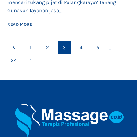
mencari tukang pijat di Palangkaraya? Tenang!
Gunakan layanan jasa…
PIJAT
READ MORE
PANGGILAN
PALANGKARAYA
24
Page
Previous
1
2
3
4
5
…
JAM
TERAPIS
navigation
Page
Next
34
WANITA
TERBAIK
Page