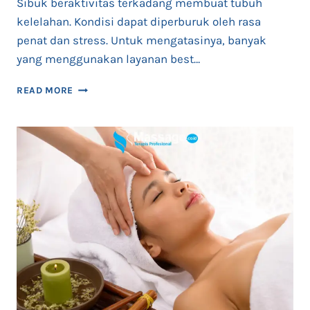
Sibuk beraktivitas terkadang membuat tubuh
kelelahan. Kondisi dapat diperburuk oleh rasa
penat dan stress. Untuk mengatasinya, banyak
yang menggunakan layanan best…
BEST
READ MORE
MASSAGE
IN
BALI
PESAN
VIA
ONLINE
24
JAM