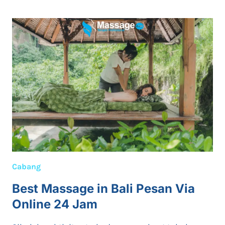
IN
BALI:
MASSAGE
DELIVERY
HOTEL,
HOME
&
VILLAS
Cabang
Best Massage in Bali Pesan Via
Online 24 Jam