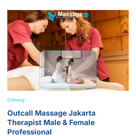
PANGGILAN
BLOK
M
PRIA
DAN
WANITA
24
JAM
Cabang
Outcall Massage Jakarta
Therapist Male & Female
Professional