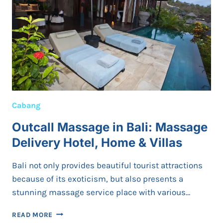
BANYAK
DICARI
SAAT
PEGAL-
PEGAL
Cabang
Outcall Massage in Bali: Massage
Delivery Hotel, Home & Villas
Bali not only provides beautiful tourist attractions
because of its exoticism, but also presents a
stunning massage service place with various…
OUTCALL
READ MORE
MASSAGE