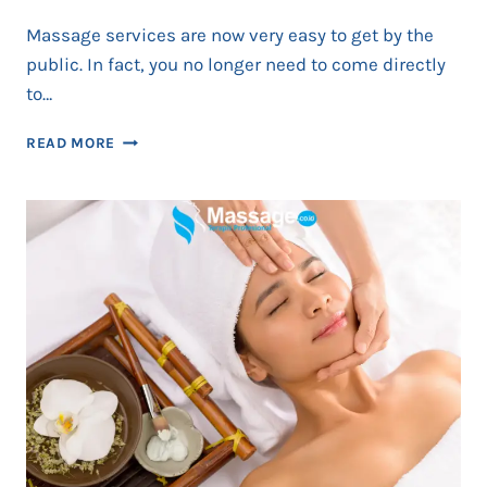
Massage services are now very easy to get by the
public. In fact, you no longer need to come directly
to…
OUTCALL
READ MORE
MASSAGE
JAKARTA
THERAPIST
MALE
&
FEMALE
PROFESSIONAL