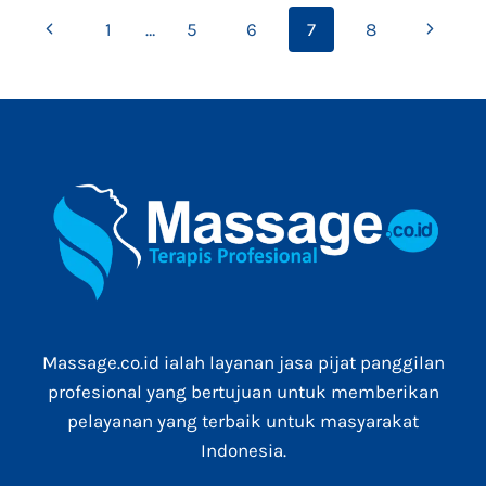
SERVICE
Page
Previous
Next
1
…
5
6
7
8
IN
BALI
navigation
Page
Page
DISCOVER
THE
ULTIMATE
RELAXATION
Massage.co.id ialah layanan jasa pijat panggilan
profesional yang bertujuan untuk memberikan
pelayanan yang terbaik untuk masyarakat
Indonesia.