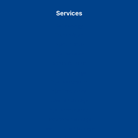
Services
Reflexology
Totok Wajah
Pijat Shiatsu
Pijat Keseleo
Scrub & Lulur
Body Massage
Pijat Akupresur
Pijat Tradisional
Swedia Massage
Pijat Aromaterapi
Hot Stone Massage
Deep Tissue Massage
Pijat Ibu Hamil & Anak