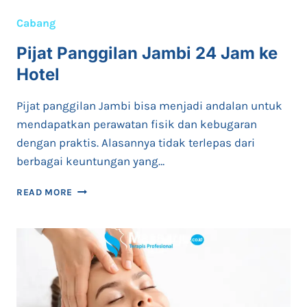
BINTARO
TERBAIK
Cabang
LAYANAN
24
Pijat Panggilan Jambi 24 Jam ke
JAM
Hotel
Pijat panggilan Jambi bisa menjadi andalan untuk
mendapatkan perawatan fisik dan kebugaran
dengan praktis. Alasannya tidak terlepas dari
berbagai keuntungan yang…
PIJAT
READ MORE
PANGGILAN
JAMBI
24
JAM
KE
HOTEL