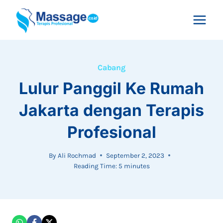
Skip
to
content
Cabang
Lulur Panggil Ke Rumah
Jakarta dengan Terapis
Profesional
By
Ali Rochmad
September 2, 2023
Reading Time:
5
minutes