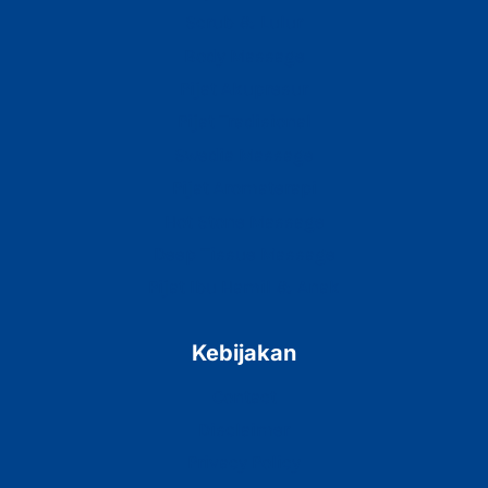
Scrub & Lulur
Body Massage
Pijat Akupresur
Pijat Tradisional
Swedia Massage
Pijat Aromaterapi
Hot Stone Massage
Deep Tissue Massage
Pijat Ibu Hamil & Anak
Kebijakan
Contact
Disclaimer
Privacy Policy