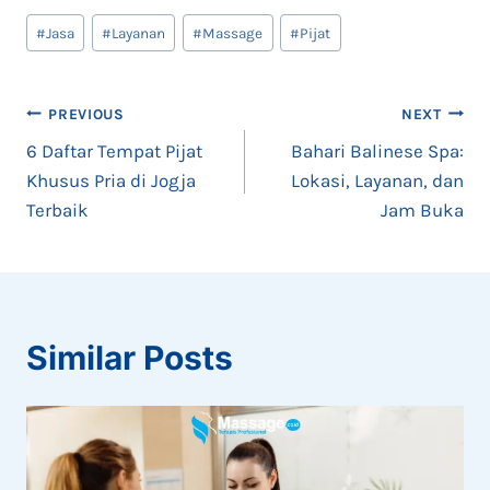
Post
#
Jasa
#
Layanan
#
Massage
#
Pijat
Tags:
Post
PREVIOUS
NEXT
6 Daftar Tempat Pijat
Bahari Balinese Spa:
navigation
Khusus Pria di Jogja
Lokasi, Layanan, dan
Terbaik
Jam Buka
Similar Posts