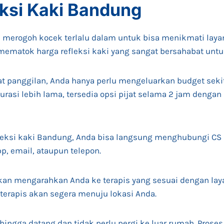
eksi Kaki Bandung
 merogoh kocek terlalu dalam untuk bisa menikmati layan
mematok harga refleksi kaki yang sangat bersahabat untu
jat panggilan, Anda hanya perlu mengeluarkan budget sekit
si lebih lama, tersedia opsi pijat selama 2 jam dengan 
eksi kaki Bandung, Anda bisa langsung menghubungi CS
p, email, ataupun telepon.
akan mengarahkan Anda ke terapis yang sesuai dengan la
 terapis akan segera menuju lokasi Anda.
hingga datang dan tidak perlu pergi ke luar rumah. Prose