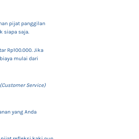
an pijat panggilan
k siapa saja.
ar Rp100.000. Jika
biaya mulai dari
(Customer Service)
yanan yang Anda
s
pijat refleksi kaki
pun