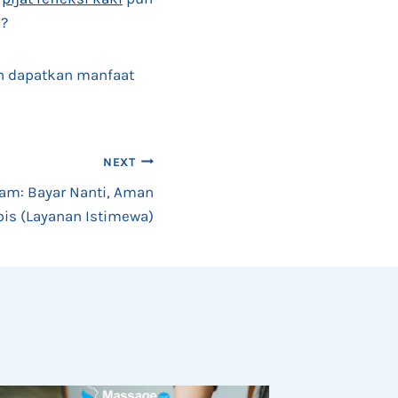
n?
n dapatkan manfaat
NEXT
Jam: Bayar Nanti, Aman
apis (Layanan Istimewa)