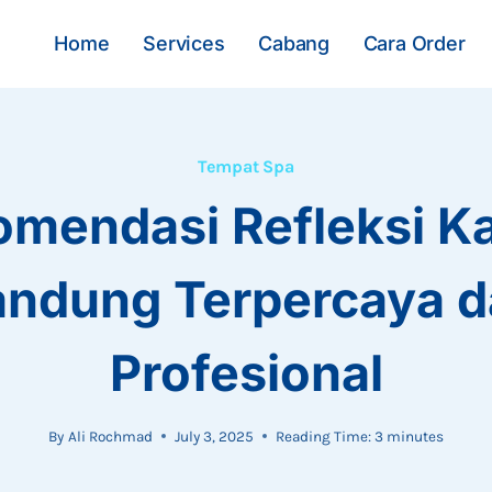
Home
Services
Cabang
Cara Order
Tempat Spa
mendasi Refleksi Ka
andung Terpercaya d
Profesional
By
Ali Rochmad
July 3, 2025
Reading Time:
3
minutes