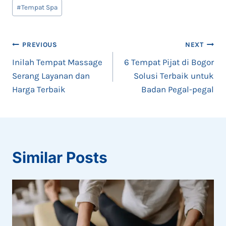
Post
#
Tempat Spa
Tags:
Post
PREVIOUS
NEXT
Inilah Tempat Massage
6 Tempat Pijat di Bogor
navigation
Serang Layanan dan
Solusi Terbaik untuk
Harga Terbaik
Badan Pegal-pegal
Similar Posts