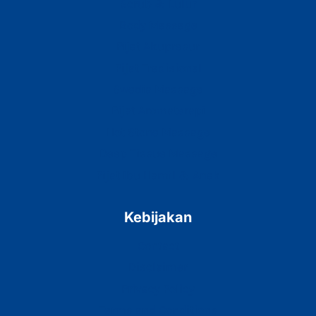
Scrub & Lulur
Body Massage
Pijat Akupresur
Pijat Tradisional
Swedia Massage
Pijat Aromaterapi
Hot Stone Massage
Deep Tissue Massage
Pijat Ibu Hamil & Anak
Kebijakan
Contact
Disclaimer
Privacy Policy
Terms and Conditions