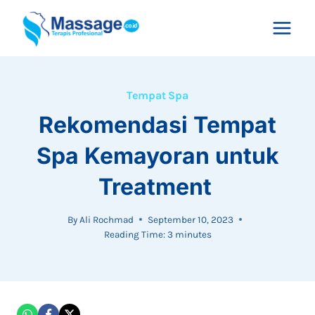
Skip
to
content
Tempat Spa
Rekomendasi Tempat
Spa Kemayoran untuk
Treatment
By
Ali Rochmad
September 10, 2023
Reading Time:
3
minutes