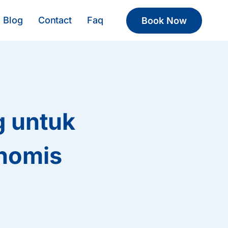
Blog
Contact
Faq
Book Now
g untuk
nomis