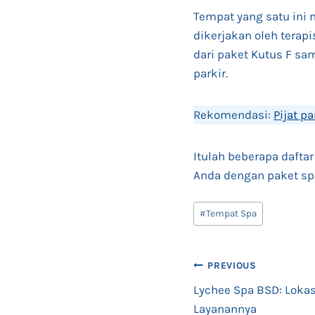
Tempat yang satu ini 
dikerjakan oleh terapis
dari paket Kutus F sam
parkir.
Rekomendasi:
Pijat p
Itulah beberapa dafta
Anda dengan paket spa
Post
#
Tempat Spa
Tags:
Post
PREVIOUS
Lychee Spa BSD: Lokas
navigation
Layanannya