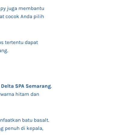
rapy juga membantu
at cocok Anda pilih
us tertentu dapat
ang.
e
Delta SPA Semarang
.
rwarna hitam dan
faatkan batu basalt.
ng penuh di kepala,