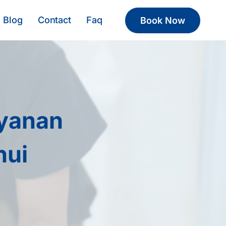
Blog
Contact
Faq
Book Now
ayanan
hui