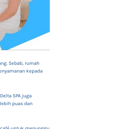
rang. Sebab, rumah
 kenyamanan kepada
Delta SPA juga
lebih puas dan
i, café untuk menunggu