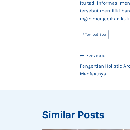
Itu tadi informasi me
tersebut memiliki bany
ingin menjadikan kulit
Post
#
Tempat Spa
Tags:
Post
PREVIOUS
Pengertian Holistic 
navigation
Manfaatnya
Similar Posts