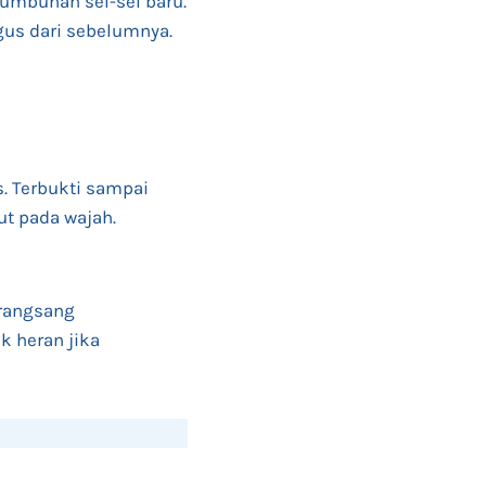
umbuhan sel-sel baru.
agus dari sebelumnya.
. Terbukti sampai
ut pada wajah.
erangsang
k heran jika