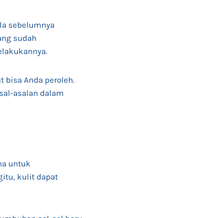
ila sebelumnya
yang sudah
elakukannya.
 bisa Anda peroleh.
asal-asalan dalam
na untuk
tu, kulit dapat