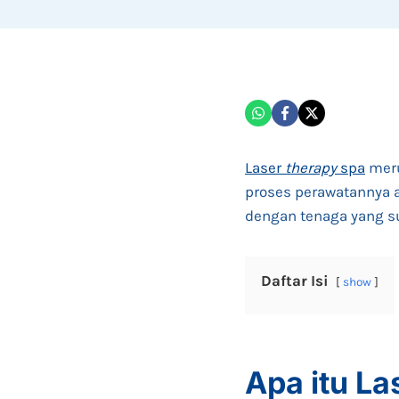
Laser
therapy
spa
meru
proses perawatannya 
dengan tenaga yang su
Daftar Isi
show
Apa itu
La