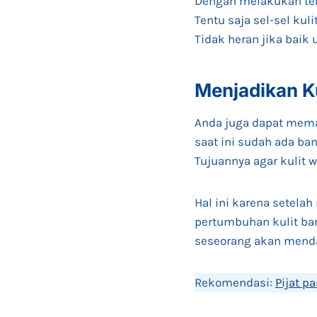
Dengan melakukan ter
Tentu saja sel-sel kul
Tidak heran jika baik
Menjadikan Ku
Anda juga dapat meman
saat ini sudah ada ba
Tujuannya agar kulit 
Hal ini karena setela
pertumbuhan kulit bar
seseorang akan mendap
Rekomendasi:
Pijat p