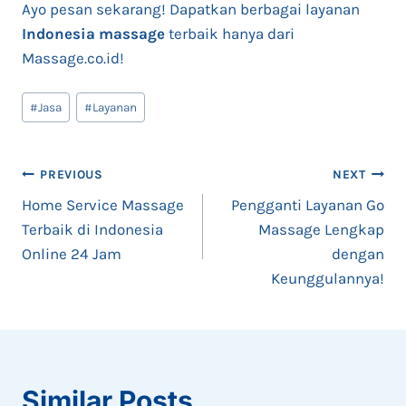
Ayo pesan sekarang! Dapatkan berbagai layanan
Indonesia massage
terbaik hanya dari
Massage.co.id!
Post
#
Jasa
#
Layanan
Tags:
Post
PREVIOUS
NEXT
Home Service Massage
Pengganti Layanan Go
navigation
Terbaik di Indonesia
Massage Lengkap
Online 24 Jam
dengan
Keunggulannya!
Similar Posts