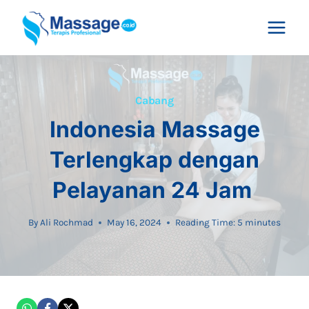
Skip
to
content
Cabang
Indonesia Massage
Terlengkap dengan
Pelayanan 24 Jam
By
Ali Rochmad
May 16, 2024
Reading Time:
5
minutes