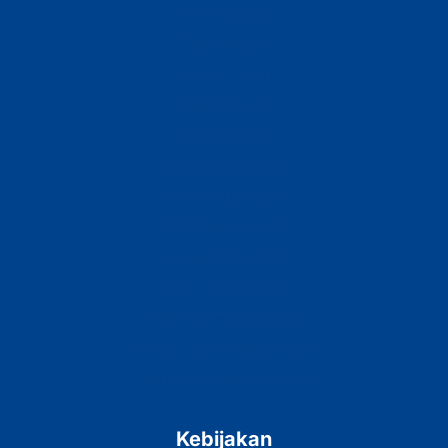
Reflexology
Totok Wajah
Pijat Shiatsu
Pijat Keseleo
Scrub & Lulur
Body Massage
Pijat Akupresur
Pijat Tradisional
Swedia Massage
Pijat Aromaterapi
Hot Stone Massage
Deep Tissue Massage
Pijat Ibu Hamil & Anak
Kebijakan