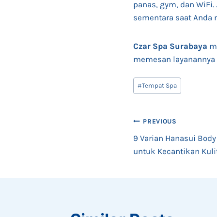
panas, gym, dan WiFi.
sementara saat Anda 
Czar Spa Surabaya
me
memesan layanannya
Post
#
Tempat Spa
Tags:
Post
PREVIOUS
9 Varian Hanasui Bod
navigation
untuk Kecantikan Kuli