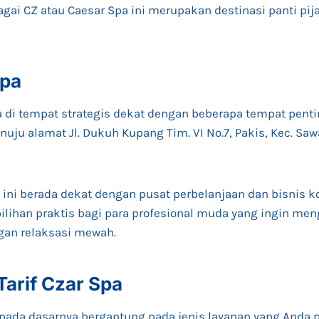
gai CZ atau Caesar Spa ini merupakan destinasi panti pija
Spa
a di tempat strategis dekat dengan beberapa tempat pentin
nuju alamat Jl. Dukuh Kupang Tim. VI No.7, Pakis, Kec. Sa
 ini berada dekat dengan pusat perbelanjaan dan bisnis ko
ilihan praktis bagi para profesional muda yang ingin m
gan relaksasi mewah.
arif Czar Spa
a pada dasarnya bergantung pada jenis layanan yang Anda 