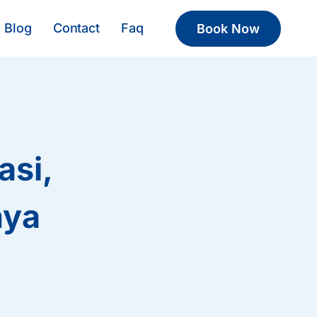
Blog
Contact
Faq
Book Now
asi,
nya