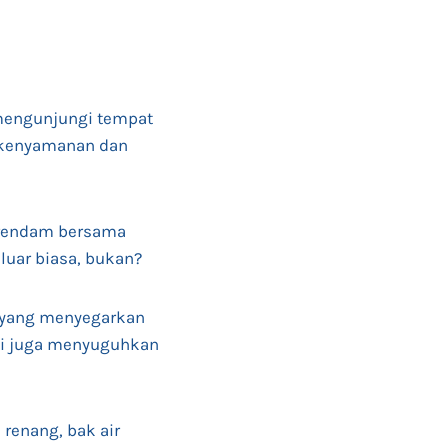
 mengunjungi tempat
k kenyamanan dan
berendam bersama
uar biasa, bukan?
 yang menyegarkan
api juga menyuguhkan
 renang, bak air