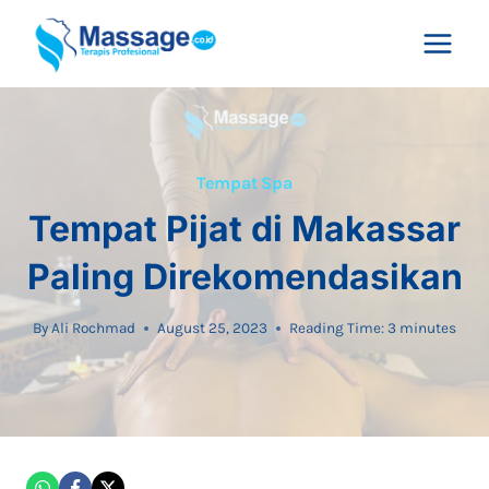
Skip
to
content
Tempat Spa
Tempat Pijat di Makassar
Paling Direkomendasikan
By
Ali Rochmad
August 25, 2023
Reading Time:
3
minutes