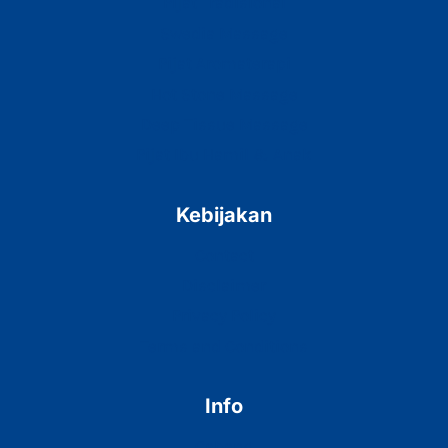
Pijat Tradisional
Swedia Massage
Pijat Aromaterapi
Hot Stone Massage
Deep Tissue Massage
Pijat Ibu Hamil & Anak
Kebijakan
Contact
Disclaimer
Privacy Policy
Terms and Conditions
Info
Cabang