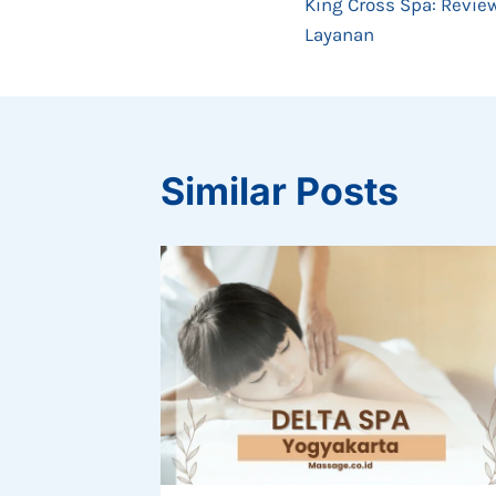
King Cross Spa: Review
navigation
Layanan
Similar Posts