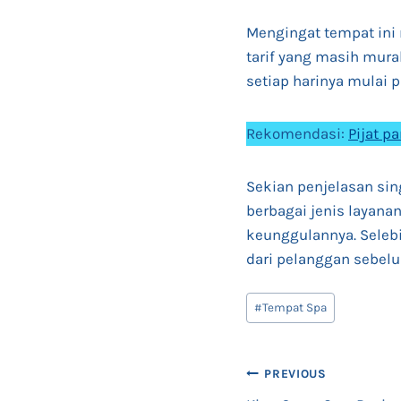
Mengingat tempat ini
tarif yang masih mura
setiap harinya mulai p
Rekomendasi:
Pijat p
Sekian penjelasan si
berbagai jenis layan
keunggulannya. Selebi
dari pelanggan sebel
Post
#
Tempat Spa
Tags:
Post
PREVIOUS